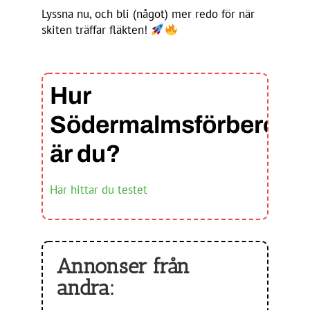
Lyssna nu, och bli (något) mer redo för när
skiten träffar fläkten!
Hur
Södermalmsförberedd
är du?
Här hittar du testet
Annonser från
andra: