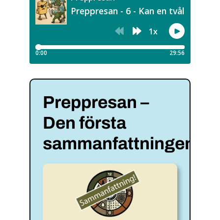
3 – Äta husdjur?
4 – Odla hemma
Sammanfattning 1
Preppresan –
Den första
5 – Att föda barn
sammanfattningen