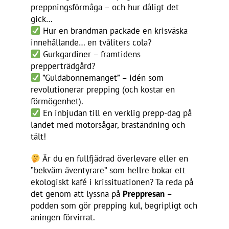
preppningsförmåga – och hur dåligt det
gick…
Hur en brandman packade en krisväska
innehållande… en tvåliters cola?
Gurkgardiner – framtidens
prepperträdgård?
”Guldabonnemanget” – idén som
revolutionerar prepping (och kostar en
förmögenhet).
En inbjudan till en verklig prepp-dag på
landet med motorsågar, braständning och
tält!
Är du en fullfjädrad överlevare eller en
”bekväm äventyrare” som hellre bokar ett
ekologiskt kafé i krissituationen? Ta reda på
det genom att lyssna på
Preppresan
–
podden som gör prepping kul, begripligt och
aningen förvirrat.