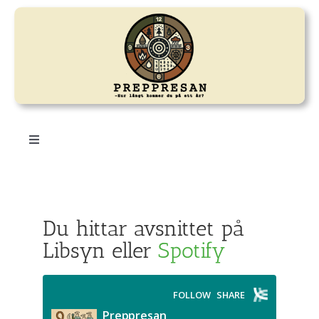
Fortsätt
till
innehållet
Toggle
Navigation
Hem
Du hittar avsnittet på
Varför denna podd?
Libsyn eller
Spotify
1 – Vatten
2 – En natt i skogen