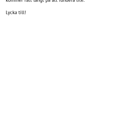
kommer rätt långt på att fundera lite.
Lycka till!