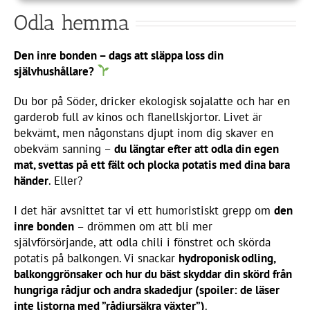
Odla hemma
Den inre bonden – dags att släppa loss din
självhushållare?
Du bor på Söder, dricker ekologisk sojalatte och har en
garderob full av kinos och flanellskjortor. Livet är
bekvämt, men någonstans djupt inom dig skaver en
obekväm sanning –
du längtar efter att odla din egen
mat, svettas på ett fält och plocka potatis med dina bara
händer
. Eller?
I det här avsnittet tar vi ett humoristiskt grepp om
den
inre bonden
– drömmen om att bli mer
självförsörjande, att odla chili i fönstret och skörda
potatis på balkongen. Vi snackar
hydroponisk odling,
balkonggrönsaker och hur du bäst skyddar din skörd från
hungriga rådjur och andra skadedjur (spoiler: de läser
inte listorna med ”rådjursäkra växter”)
.