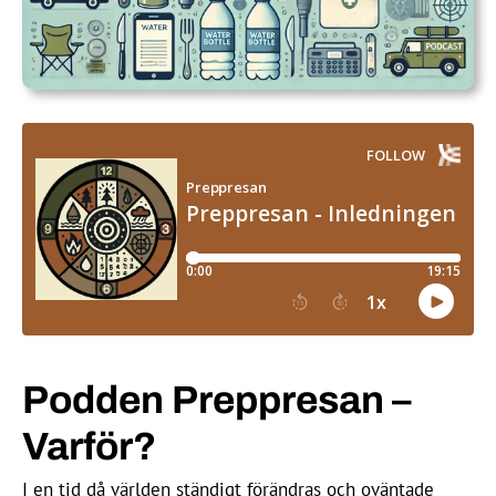
3 – Äta husdjur?
4 – Odla hemma
Sammanfattning 1
5 – Att föda barn
Podden Preppresan –
Varför?
I en tid då världen ständigt förändras och oväntade