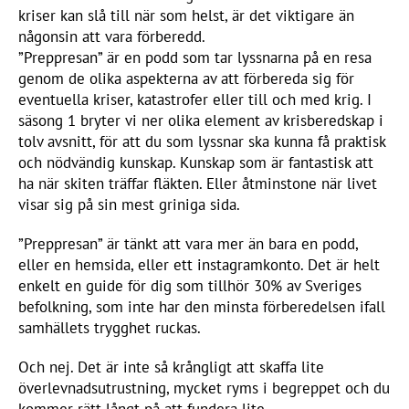
kriser kan slå till när som helst, är det viktigare än
någonsin att vara förberedd.
”Preppresan” är en podd som tar lyssnarna på en resa
genom de olika aspekterna av att förbereda sig för
eventuella kriser, katastrofer eller till och med krig. I
säsong 1 bryter vi ner olika element av krisberedskap i
tolv avsnitt, för att du som lyssnar ska kunna få praktisk
och nödvändig kunskap. Kunskap som är fantastisk att
ha när skiten träffar fläkten. Eller åtminstone när livet
visar sig på sin mest griniga sida.
”Preppresan” är tänkt att vara mer än bara en podd,
eller en hemsida, eller ett instagramkonto. Det är helt
enkelt en guide för dig som tillhör 30% av Sveriges
befolkning, som inte har den minsta förberedelsen ifall
samhällets trygghet ruckas.
Och nej. Det är inte så krångligt att skaffa lite
överlevnadsutrustning, mycket ryms i begreppet och du