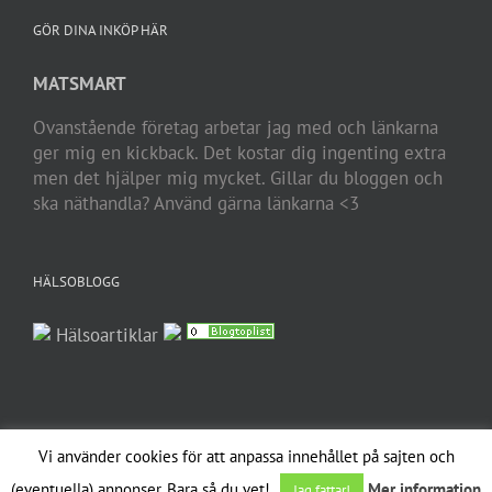
GÖR DINA INKÖP HÄR
MATSMART
Ovanstående företag arbetar jag med och länkarna
ger mig en kickback. Det kostar dig ingenting extra
men det hjälper mig mycket. Gillar du bloggen och
ska näthandla? Använd gärna länkarna <3
HÄLSOBLOGG
Hälsoartiklar
Vi använder cookies för att anpassa innehållet på sajten och
Copyright 2012 Avada | All Rights Reserved | Powered by
WordPress
|
(eventuella) annonser. Bara så du vet!
Mer information
Jag fattar!