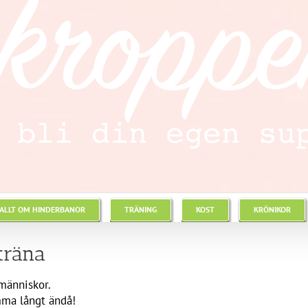
ALLT OM HINDERBANOR
TRÄNING
KOST
KRÖNIKOR
 träna
människor.
ma långt ändå!