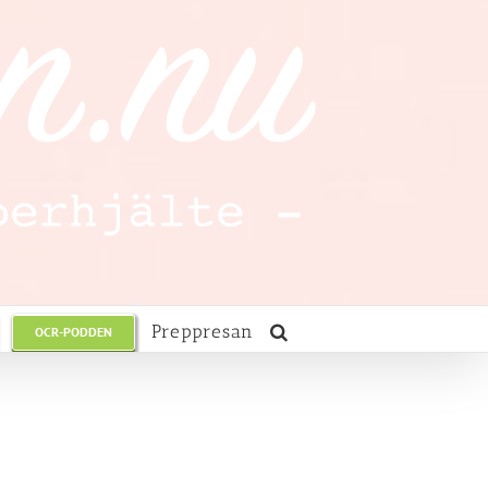
Preppresan
OCR-PODDEN