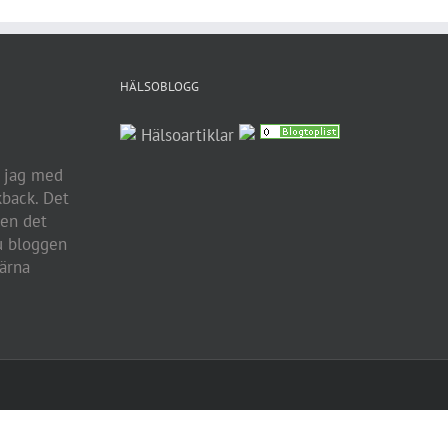
HÄLSOBLOGG
Hälsoartiklar
r jag med
kback. Det
men det
u bloggen
ärna