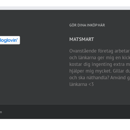
GÖR DINA INKÖP HÄR
MATSMART
Ovanstående företag arbeta
och länkarna ger mig en kic
kostar dig ingenting extra 
hjälper mig mycket. Gillar d
och ska näthandla? Använd g
länkarna <3
on