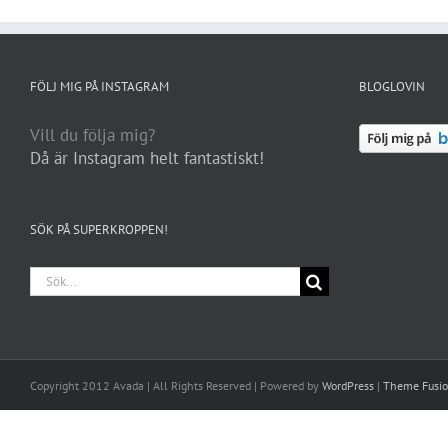
FÖLJ MIG PÅ INSTAGRAM
BLOGLOVIN
Vill du följa mig?
Då är Instagram helt fantastiskt!
SÖK PÅ SUPERKROPPEN!
Sök
efter:
Copyright 2012 Avada | All Rights Reserved | Powered by
WordPress
|
Theme Fusi