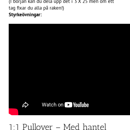
(I början kan du dela upp det i 3 X 25 men om ett
tag fixar du alla på raken!)
Styrkeövningar:
1:1 Pullover – Med hantel