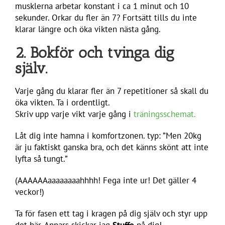
musklerna arbetar konstant i ca 1 minut och 10
sekunder. Orkar du fler än 7? Fortsätt tills du inte
klarar längre och öka vikten nästa gång.
2. Bokför och tvinga dig
själv.
Varje gång du klarar fler än 7 repetitioner så skall du
öka vikten. Ta i ordentligt.
Skriv upp varje vikt varje gång i
träningsschemat.
Låt dig inte hamna i komfortzonen. typ: ”Men 20kg
är ju faktiskt ganska bra, och det känns skönt att inte
lyfta så tungt.”
(AAAAAAaaaaaaaahhhh! Fega inte ur! Det gäller 4
veckor!)
Ta för fasen ett tag i kragen på dig själv och styr upp
det här. Annars skickar jag
Stuffe
på dig!