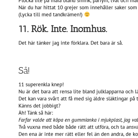
Plocka lite på måfå bland smink, parfym, tvål och ma
När du har hittat 10 grejer som innehåller saker som
(Lycka till med tandkrämen!)
11. Rök. Inte. Inomhus.
Det här tänker jag inte förklara. Det bara är så.
Så!
11 superenkla knep!
Nu är det bara att rensa lite bland julklapparna och l
Det kan vara svårt att få med sig äldre släktingar på 
Känns det jobbigt?
Äh! Tänk så här:
Farfar valde att köpa en gummianka i mjukplast, jag va
Två vuxna med både både rätt att utföra, och ta ansvar
Den ena är inte mer rätt eller fel än den andra, de k