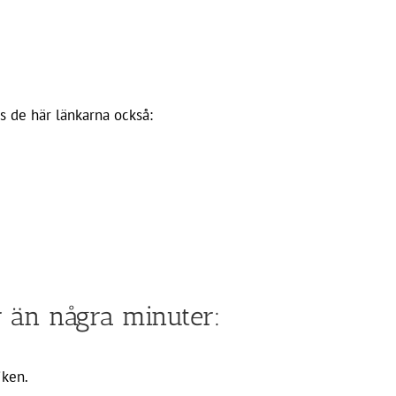
ns de här länkarna också:
r än några minuter:
iken.