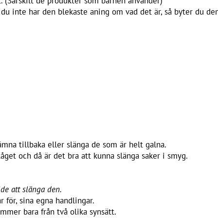
t. (Särskilt de produkter som barnen använder)
 du inte har den blekaste aning om vad det är, så byter du de
ämna tillbaka eller slänga de som är helt galna.
tåget och då är det bra att kunna slänga saker i smyg.
lde att slänga den.
 för, sina egna handlingar.
ommer bara från två olika synsätt.