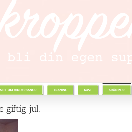
ALLT OM HINDERBANOR
TRÄNING
KOST
KRÖNIKOR
giftig jul.