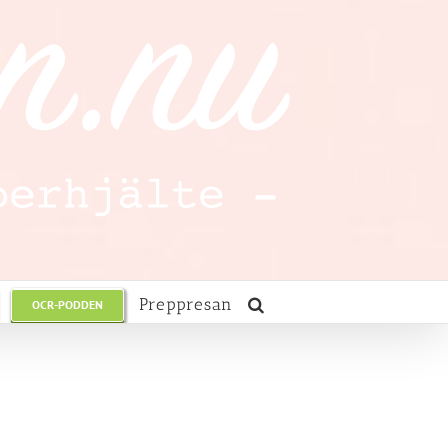
Preppresan
OCR-PODDEN