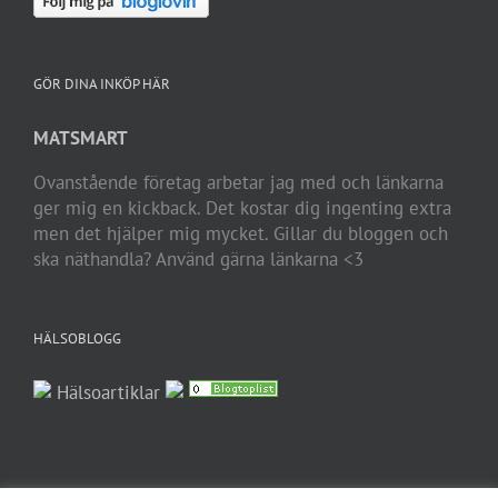
GÖR DINA INKÖP HÄR
MATSMART
Ovanstående företag arbetar jag med och länkarna
ger mig en kickback. Det kostar dig ingenting extra
men det hjälper mig mycket. Gillar du bloggen och
ska näthandla? Använd gärna länkarna <3
HÄLSOBLOGG
Hälsoartiklar