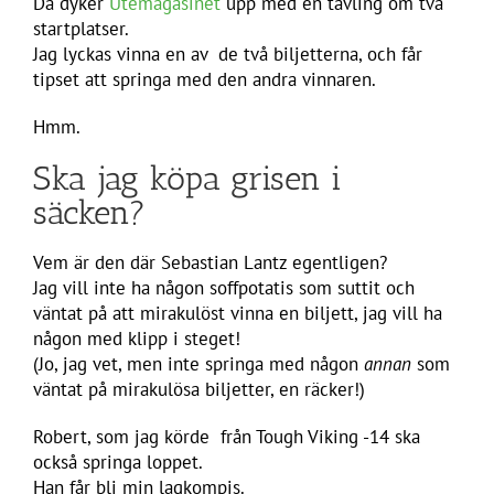
Då dyker
Utemagasinet
upp med en tävling om två
startplatser.
Jag lyckas vinna en av de två biljetterna, och får
tipset att springa med den andra vinnaren.
Hmm.
Ska jag köpa grisen i
säcken?
Vem är den där Sebastian Lantz egentligen?
Jag vill inte ha någon soffpotatis som suttit och
väntat på att mirakulöst vinna en biljett, jag vill ha
någon med klipp i steget!
(Jo, jag vet, men inte springa med någon
annan
som
väntat på mirakulösa biljetter, en räcker!)
Robert, som jag körde från Tough Viking -14 ska
också springa loppet.
Han får bli min lagkompis.