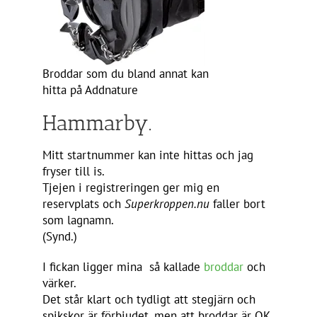
Broddar som du bland annat kan
hitta på Addnature
Hammarby.
Mitt startnummer kan inte hittas och jag
fryser till is.
Tjejen i registreringen ger mig en
reservplats och
Superkroppen.nu
faller bort
som lagnamn.
(Synd.)
I fickan ligger mina så kallade
broddar
och
värker.
Det står klart och tydligt att stegjärn och
spikskor är förbjudet, men att broddar är OK.