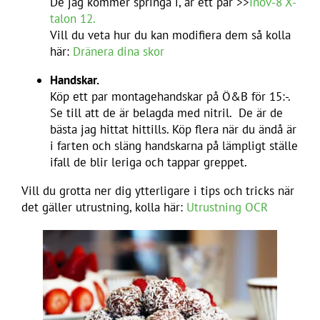
De jag kommer springa i, är ett par >>
Inov-8 X-
talon 12.
Vill du veta hur du kan modifiera dem så kolla
här:
Dränera dina skor
Handskar.
Köp ett par montagehandskar på Ö&B för 15:-.
Se till att de är belagda med nitril. De är de
bästa jag hittat hittills. Köp flera när du ändå är
i farten och släng handskarna på lämpligt ställe
ifall de blir leriga och tappar greppet.
Vill du grotta ner dig ytterligare i tips och tricks när
det gäller utrustning, kolla här:
Utrustning OCR