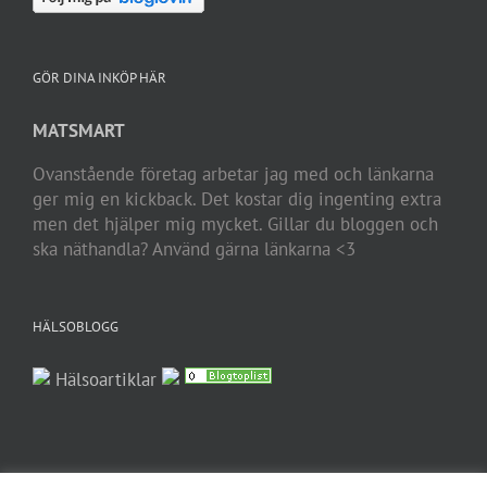
GÖR DINA INKÖP HÄR
MATSMART
Ovanstående företag arbetar jag med och länkarna
ger mig en kickback. Det kostar dig ingenting extra
men det hjälper mig mycket. Gillar du bloggen och
ska näthandla? Använd gärna länkarna <3
HÄLSOBLOGG
Hälsoartiklar