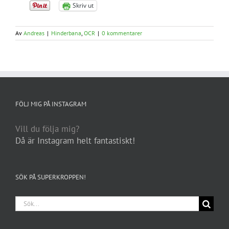
Skriv ut
Av
Andreas
|
Hinderbana
,
OCR
|
0 kommentarer
FÖLJ MIG PÅ INSTAGRAM
Vill du följa mig?
Då är Instagram helt fantastiskt!
SÖK PÅ SUPERKROPPEN!
Sök
efter: