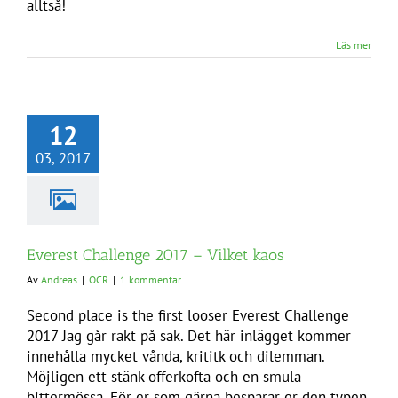
alltså!
Läs mer
12
03, 2017
Everest Challenge 2017 – Vilket kaos
Av
Andreas
|
OCR
|
1 kommentar
Second place is the first looser Everest Challenge
2017 Jag går rakt på sak. Det här inlägget kommer
innehålla mycket vånda, krititk och dilemman.
Möjligen ett stänk offerkofta och en smula
bittermössa. För er som gärna besparar er den typen