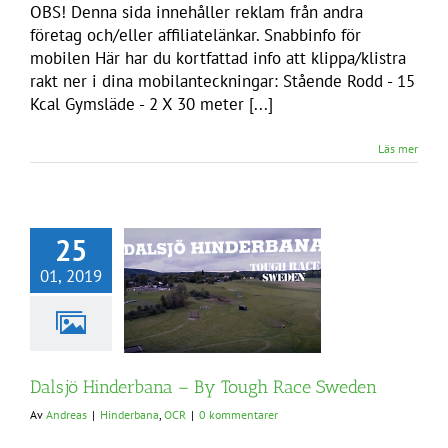
OBS! Denna sida innehåller reklam från andra
företag och/eller affiliatelänkar. Snabbinfo för
mobilen Här har du kortfattad info att klippa/klistra
rakt ner i dina mobilanteckningar: Stående Rodd - 15
Kcal Gymsläde - 2 X 30 meter [...]
Läs mer
25
01, 2019
Dalsjö Hinderbana – By Tough Race Sweden
Av
Andreas
|
Hinderbana
,
OCR
|
0 kommentarer