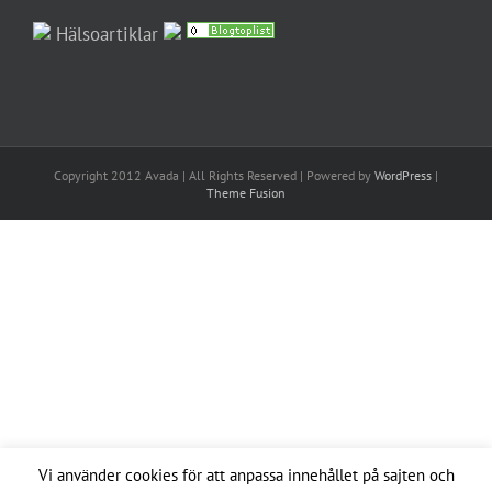
Världens största företag inom "Rugged outdoor
shoes" sponsrar Ultimate OCR! Globalt sett är
Merrell världens största företag inom skor som siktar
på naturen. Vilket innebär skor som är anpassade för
trail, hiking, löpning och, inte minst, OCR! Merrell är
huvudsponsor [...]
Läs mer
15
11, 2016
Vi använder cookies för att anpassa innehållet på sajten och