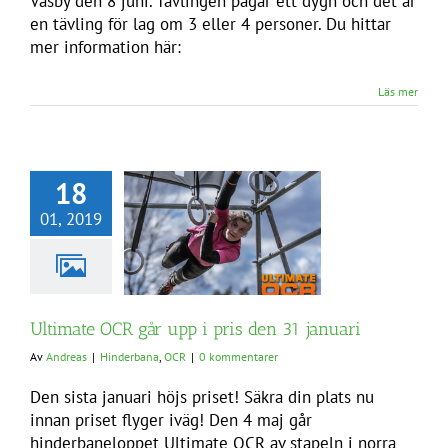
Väsby den 8 juni. Tävlingen pågår ett dygn och det är
en tävling för lag om 3 eller 4 personer. Du hittar
mer information här:
Läs mer
18
01, 2019
Ultimate OCR går upp i pris den 31 januari
Av
Andreas
|
Hinderbana
,
OCR
|
0 kommentarer
Den sista januari höjs priset! Säkra din plats nu
innan priset flyger iväg! Den 4 maj går
hinderbaneloppet Ultimate OCR av stapeln i norra