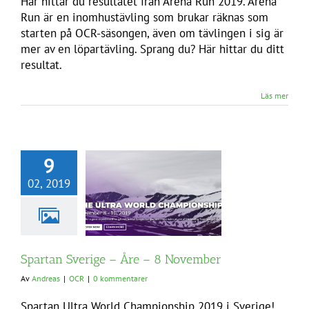
Här hittar du resultatet från Arena Run 2019. Arena
Run är en inomhustävling som brukar räknas som
starten på OCR-säsongen, även om tävlingen i sig är
mer av en löpartävling. Sprang du? Här hittar du ditt
resultat.
Läs mer
9
02, 2019
Spartan Sverige – Åre – 8 November
Av
Andreas
|
OCR
|
0 kommentarer
Spartan Ultra World Championship 2019 i Sverige!