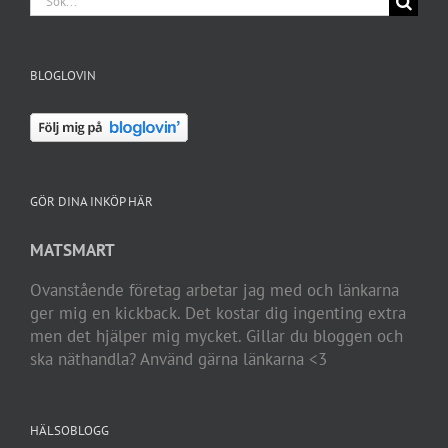
Tävlingen är känd för att vara ruskigt kall och den
stora frågan [...]
Läs mer
26
12, 2016
Merrell blir huvudsponsor av Ultimate OCR!
Av
Andreas
|
OCR
|
0 kommentarer