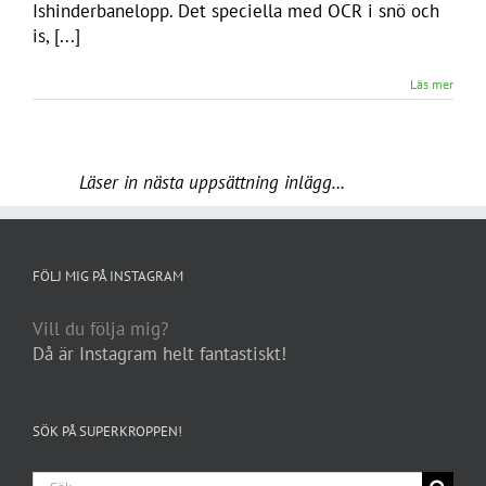
Ishinderbanelopp. Det speciella med OCR i snö och
is, [...]
Läs mer
2
01, 2017
Tough Guy 2017 – Sista loppet med Mr Mouse?
Av
Andreas
|
OCR
|
1 kommentar
Tough Guy 2017 Den sista tävlingen i Mr Mouse regi
och kanske den sista över huvudtaget? Den sista
söndagen i januari varje år, går Tough Guy i England.