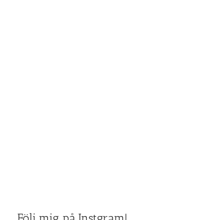
Följ mig på Instgram!