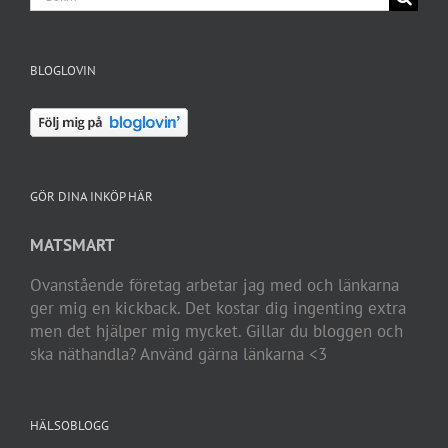
efter:
BLOGLOVIN
GÖR DINA INKÖP HÄR
MATSMART
Ovanstående företag arbetar jag med och länkarna
ger mig en kickback. Det kostar dig ingenting extra
men det hjälper mig mycket. Gillar du bloggen och
ska näthandla? Använd gärna länkarna <3
HÄLSOBLOGG