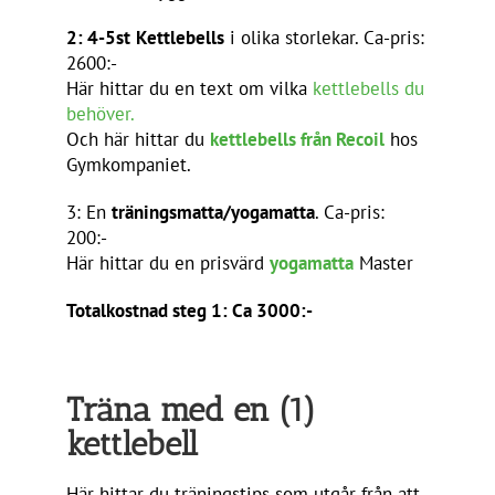
2: 4-5st
Kettlebells
i olika storlekar. Ca-pris:
2600:-
Här hittar du en text om vilka
kettlebells du
behöver.
Och här hittar du
kettlebells från Recoil
hos
Gymkompaniet.
3: En
träningsmatta/yogamatta
. Ca-pris:
200:-
Här hittar du en prisvärd
yogamatta
Master
Totalkostnad steg 1: Ca 3000:-
Träna med en (1)
kettlebell
Här hittar du träningstips som utgår från att