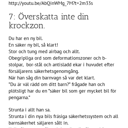
http://youtu.be/AbQinWMg_7M?t=2m33s
7: Överskatta inte din
krockzon.
Du har en ny bil.
En säker ny bil, så klart!
Stor och tung med airbag och allt.
Obegripliga ord som deformationszoner och b-
stolpar, bor-stål och antisladd ekar i huvudet efter
försäljarens säkerhetsgenomgång.
När han såg din barnvagn så var det klart.
”Du är väl rädd om ditt barn?” frågade han och
plötsligt har du en ”säker bil som ger mycket bil för
pengarna.”
Strunta i allt han sa.
Strunta i din nya bils fräsiga säkerhetssystem och all
barnsäkerhet säljaren sålt in.