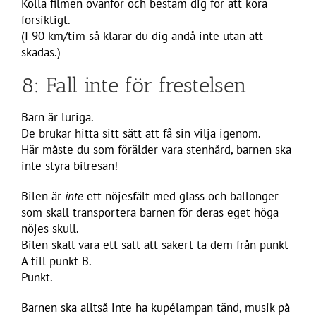
Kolla filmen ovanför och bestäm dig för att köra
försiktigt.
(I 90 km/tim så klarar du dig ändå inte utan att
skadas.)
8: Fall inte för frestelsen
Barn är luriga.
De brukar hitta sitt sätt att få sin vilja igenom.
Här måste du som förälder vara stenhård, barnen ska
inte styra bilresan!
Bilen är
inte
ett nöjesfält med glass och ballonger
som skall transportera barnen för deras eget höga
nöjes skull.
Bilen skall vara ett sätt att säkert ta dem från punkt
A till punkt B.
Punkt.
Barnen ska alltså inte ha kupélampan tänd, musik på