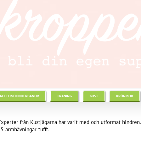
ALLT OM HINDERBANOR
TRÄNING
KOST
KRÖNIKOR
perter från Kustjägarna har varit med och utformat hindren. All
15-armhävningar-tufft.