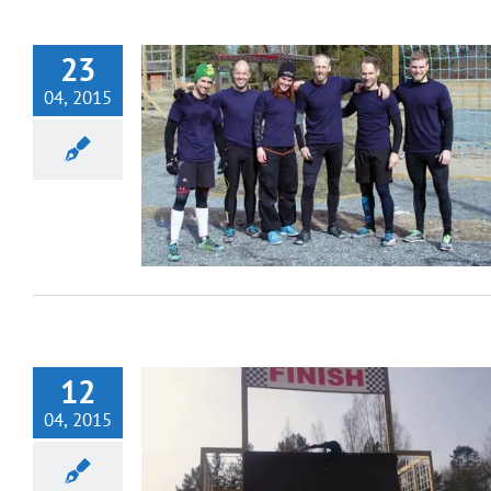
23
04, 2015
12
04, 2015