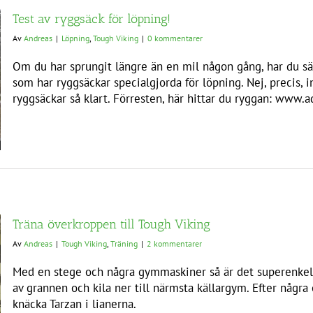
Test av ryggsäck för löpning!
Av
Andreas
|
Löpning
,
Tough Viking
|
0 kommentarer
Om du har sprungit längre än en mil någon gång, har du säk
som har ryggsäckar specialgjorda för löpning. Nej, precis, i
ryggsäckar så klart. Förresten, här hittar du ryggan: www.
Träna överkroppen till Tough Viking
Av
Andreas
|
Tough Viking
,
Träning
|
2 kommentarer
Med en stege och några gymmaskiner så är det superenkelt 
av grannen och kila ner till närmsta källargym. Efter någ
knäcka Tarzan i lianerna.