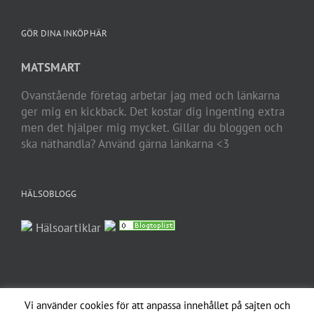
GÖR DINA INKÖP HÄR
MATSMART
Ovanstående företag arbetar jag med och länkarna
ger mig en kickback. Det kostar dig ingenting extra
men det hjälper mig mycket. Gillar du bloggen och
ska näthandla? Använd gärna länkarna <3
HÄLSOBLOGG
Hälsoartiklar
Vi använder cookies för att anpassa innehållet på sajten och