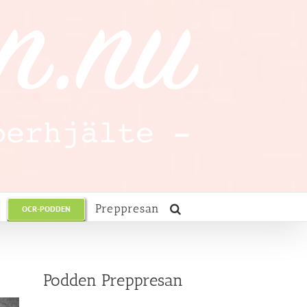
Preppresan
OCR-PODDEN
Podden Preppresan